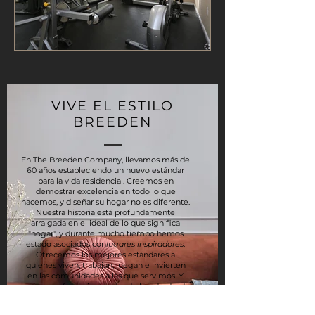
VIVE EL ESTILO
BREEDEN
En The Breeden Company, llevamos más de
60 años estableciendo un nuevo estándar
para la vida residencial. Creemos en
demostrar excelencia en todo lo que
hacemos, y diseñar su hogar no es diferente.
Nuestra historia está profundamente
arraigada en el ideal de lo que significa
"hogar", y durante mucho tiempo hemos
estado asociados con
lugares inspiradores
.
Ofrecemos los mejores estándares a
quienes viven, trabajan, juegan e invierten
en las comunidades a las que servimos. Y
nuestro enfoque innovador de la vida, desde
la construcción hasta la administración de la
propiedad, ha ganado numerosos premios