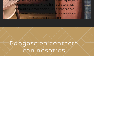
enorgullecemos de una cultura empresarial
que valora el servicio inmediato a los
residentes, empleados, un énfasis en el
mantenimiento adecuado y un enfoque
cortés en cada relación.
Póngase en contacto
con nosotros
200 Patio de hojas de roble
Chesapeake, VA 23320
La oficina de arrendamiento
está ubicada en:
208 Crosswinds Drive
Chesapeake, VA 23320
Hacer clic
Aquí
para
enviarnos un correo
electrónico