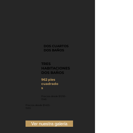
DOS CUARTOS
DOS BAÑOS
TRES
HABITACIONES
DOS BAÑOS
962 pies
cuadrado
s
Precios desde $1295-
1345
Precios desde $1455-
1555
Ver nuestra galería