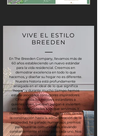
VIVE EL ESTILO
BREEDEN
En The Breeden Company, llevamos más de
60 años estableciendo un nuevo estándar
para la vida residencial. Creemos en
demostrar excelencia en todo lo que
hacemos, y diseñar su hogar no es diferente.
Nuestra historia está profundamente
arraigada en el ideal de lo que significa
"hogar", y durante mucho tiempo hemos
estado asociados con
lugares inspiradores
.
Ofrecemos los mejores estándares a
quienes viven, trabajan, juegan e invierten
en las comunidades a las que servimos. Y
nuestro enfoque innovador de la vida, desde
la construcción hasta la administración de la
propiedad, ha ganado numerosos premios
para nuestras comunidades, elevando
constantemente el nivel para cada uno. Nos