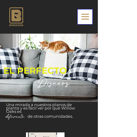
EL PERFECTO
Diseños
Una mirada a nuestros planos de
planta y es fácil ver por qué Willow
Oaks es
diferente
de otras comunidades.