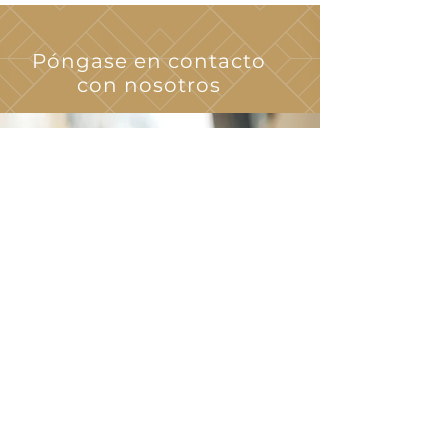
Póngase en contacto
con nosotros
200 Patio de hojas de roble
Chesapeake, VA 23320
La oficina de arrendamiento
está ubicada en:
208 Crosswinds Drive
Chesapeake, VA 23320
Hacer clic
Aquí
para
enviarnos un correo
electrónico
(757) 517.8025
TTY 711