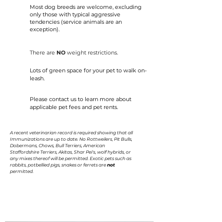
Most dog breeds are welcome, excluding
only those with typical aggressive
tendencies (service animals are an
exception).
There are
NO
weight restrictions.
Lots of green space for your pet to walk on-
leash.
Please contact us to learn more about
applicable pet fees and pet rents.
A recent veterinarian record is required showing that all
Immunizations are up to date. No Rottweilers, Pit Bulls,
Dobermans, Chows, Bull Terriers, American
Staffordshire Terriers, Akitas, Shar Pei's, wolf hybrids, or
any mixes thereof will be permitted. Exotic pets such as
rabbits, potbellied pigs, snakes or ferrets are
not
permitted.