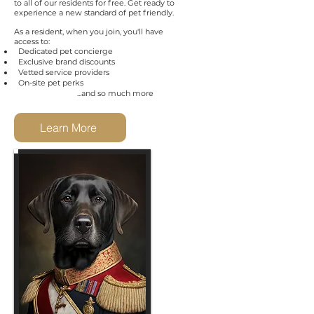
to all of our residents for free. Get ready to
experience a new standard of pet friendly.
As a resident, when you join, you'll have
access to:
Dedicated pet concierge
Exclusive brand discounts
Vetted service providers
On-site pet perks
...and so much more
Learn More