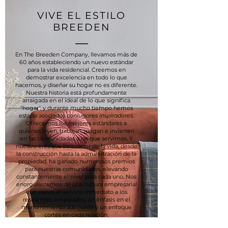
VIVE EL ESTILO
BREEDEN
En The Breeden Company, llevamos más de
60 años estableciendo un nuevo estándar
para la vida residencial. Creemos en
demostrar excelencia en todo lo que
hacemos, y diseñar su hogar no es diferente.
Nuestra historia está profundamente
arraigada en el ideal de lo que significa
"hogar", y durante mucho tiempo hemos
estado asociados con
lugares inspiradores
.
Ofrecemos los mejores estándares a
quienes viven, trabajan, juegan e invierten
en las comunidades a las que servimos. Y
nuestro enfoque innovador de la vida, desde
la construcción hasta la administración de la
propiedad, ha ganado numerosos premios
para nuestras comunidades, elevando
constantemente el nivel para cada uno. Nos
enorgullecemos de una cultura empresarial
que valora el servicio inmediato a los
residentes, empleados, un énfasis en el
mantenimiento adecuado y un enfoque
cortés en cada relación.